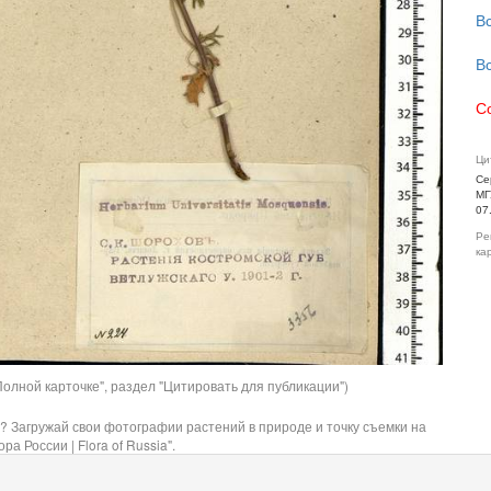
В
В
С
Ци
Се
МГ
07
Ре
ка
олной карточке", раздел "Цитировать для публикации")
? Загружай свои фотографии растений в природе и точку съемки на
ра России | Flora of Russia".