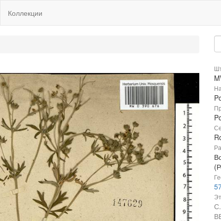
Коллекции
Шт
M
На
Po
Пр
Po
Се
R
Ра
В
(Р
Ге
57
Эт
С
В