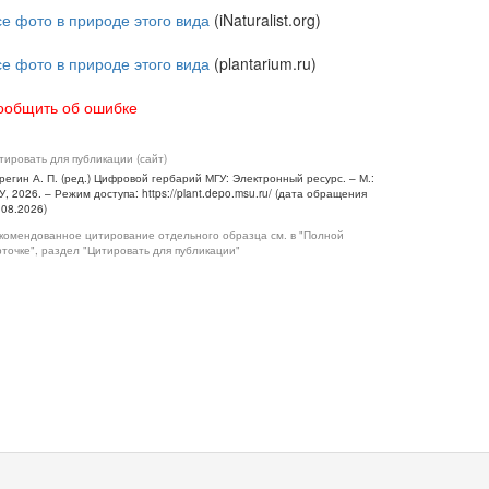
се фото в природе этого вида
(iNaturalist.org)
се фото в природе этого вида
(plantarium.ru)
ообщить об ошибке
тировать для публикации (сайт)
регин А. П. (ред.) Цифровой гербарий МГУ: Электронный ресурс. – М.:
У, 2026. – Режим доступа: https://plant.depo.msu.ru/ (дата обращения
.08.2026)
комендованное цитирование отдельного образца см. в "Полной
рточке", раздел "Цитировать для публикации"