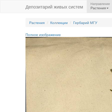
Направление
Депозитарий живых систем
Растения
Растения
Коллекции
Гербарий МГУ
Полное изображение