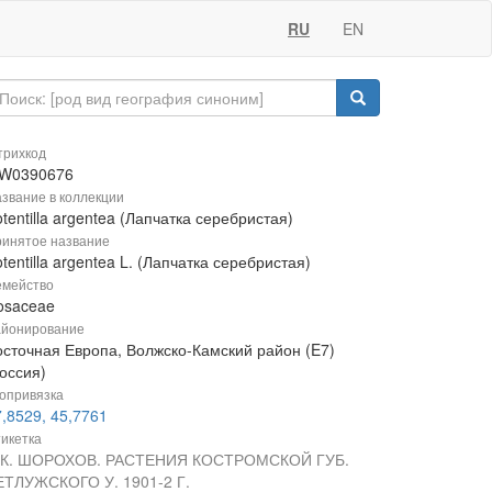
RU
EN
рихкод
W0390676
звание в коллекции
tentilla argentea (Лапчатка серебристая)
инятое название
tentilla argentea L. (Лапчатка серебристая)
мейство
osaceae
йонирование
осточная Европа, Волжско-Камский район (E7)
оссия)
опривязка
,8529, 45,7761
икетка
.К. ШОРОХОВ. РАСТЕНИЯ КОСТРОМСКОЙ ГУБ.
ЕТЛУЖСКОГО У. 1901-2 Г.