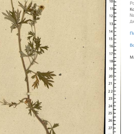
Po
Ко
Да
П
В
М