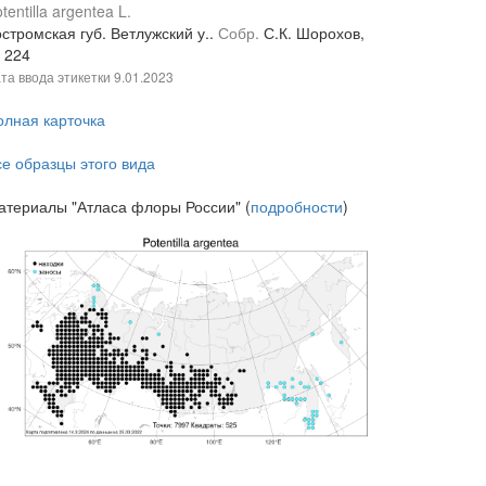
tentilla argentea L.
стромская губ. Ветлужский у..
Собр.
С.К. Шорохов,
№
224
та ввода этикетки
9.01.2023
олная карточка
се образцы этого вида
атериалы "Атласа флоры России" (
подробности
)