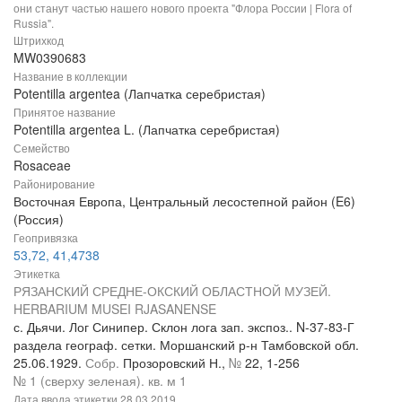
они станут частью нашего нового проекта "Флора России | Flora of
Russia".
Штрихкод
MW0390683
Название в коллекции
Potentilla argentea (Лапчатка серебристая)
Принятое название
Potentilla argentea L. (Лапчатка серебристая)
Семейство
Rosaceae
Районирование
Восточная Европа, Центральный лесостепной район (E6)
(Россия)
Геопривязка
53,72, 41,4738
Этикетка
РЯЗАНСКИЙ СРЕДНЕ-ОКСКИЙ ОБЛАСТНОЙ МУЗЕЙ.
HERBARIUM MUSEI RJASANENSE
с. Дьячи. Лог Синипер. Склон лога зап. экспоз.. N-37-83-Г
раздела географ. сетки. Моршанский р-н Тамбовской обл.
25.06.1929.
Собр.
Прозоровский Н.,
№
22, 1-256
№ 1 (сверху зеленая). кв. м 1
Дата ввода этикетки
28.03.2019