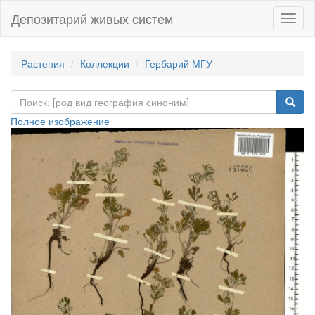
Депозитарий живых систем
Навиг
Растения
Коллекции
Гербарий МГУ
Полное изображение