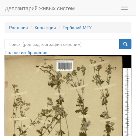
Депозитарий живых систем
Навиг
Растения
Коллекции
Гербарий МГУ
Полное изображение