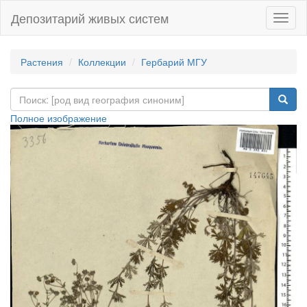
Депозитарий живых систем
Навиг
Растения
Коллекции
Гербарий МГУ
Полное изображение