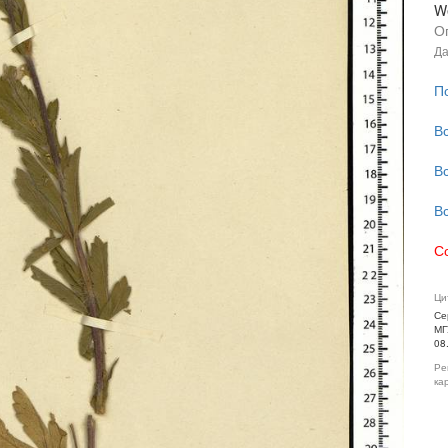
We
О
Да
П
В
В
В
С
Ци
Се
МГ
08
Ре
ка