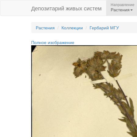
Направление
Депозитарий живых систем
Растения
Растения
Коллекции
Гербарий МГУ
Полное изображение