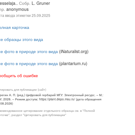
sselaja..
Собр.
L. Gruner
пр.
anonymous
та ввода этикетки
25.09.2025
олная карточка
се образцы этого вида
се фото в природе этого вида
(iNaturalist.org)
се фото в природе этого вида
(plantarium.ru)
ообщить об ошибке
тировать для публикации (сайт)
регин А. П. (ред.) Цифровой гербарий МГУ: Электронный ресурс. – М.:
У, 2026. – Режим доступа: https://plant.depo.msu.ru/ (дата обращения
.08.2026)
комендованное цитирование отдельного образца см. в "Полной
рточке", раздел "Цитировать для публикации"