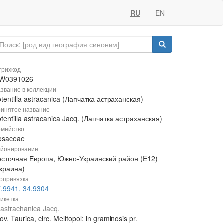
RU
EN
рихкод
W0391026
звание в коллекции
tentilla astracanica (Лапчатка астраханская)
инятое название
tentilla astracanica Jacq. (Лапчатка астраханская)
мейство
osaceae
йонирование
осточная Европа, Южно-Украинский район (E12)
Украина)
опривязка
,9941, 34,9304
икетка
 astrachanica Jacq.
ov. Taurica, circ. Melitopol: in graminosis pr.