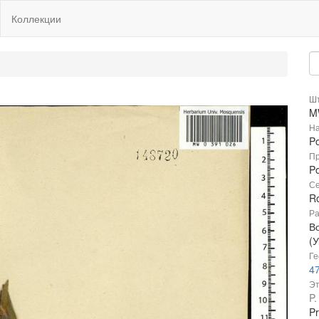
Коллекции
Шт
M
На
Po
Пр
Po
Се
R
Ра
В
(
Ге
47
Эт
P.
Pr