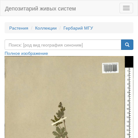
Депозитарий живых систем
Навиг
Растения
Коллекции
Гербарий МГУ
Полное изображение