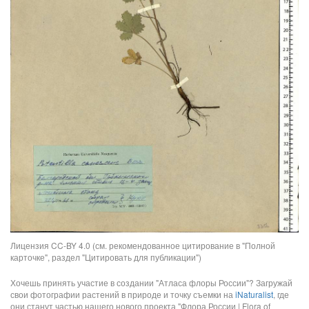
Лицензия CC-BY 4.0 (см. рекомендованное цитирование в "Полной
карточке", раздел "Цитировать для публикации")
Хочешь принять участие в создании "Атласа флоры России"? Загружай
свои фотографии растений в природе и точку съемки на
iNaturalist
, где
они станут частью нашего нового проекта "Флора России | Flora of