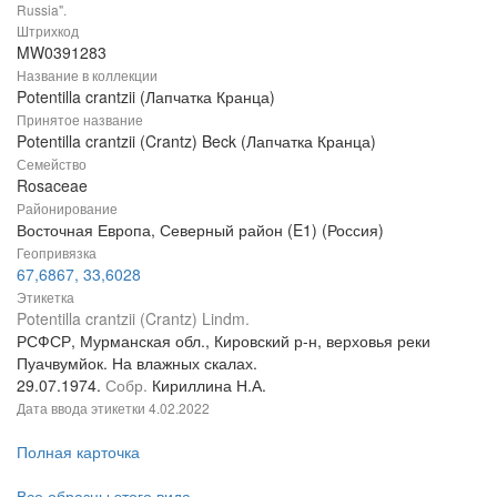
Russia".
Штрихкод
MW0391283
Название в коллекции
Potentilla crantzii (Лапчатка Кранца)
Принятое название
Potentilla crantzii (Crantz) Beck (Лапчатка Кранца)
Семейство
Rosaceae
Районирование
Восточная Европа, Северный район (E1) (Россия)
Геопривязка
67,6867, 33,6028
Этикетка
Potentilla crantzii (Crantz) Lindm.
РСФСР, Мурманская обл., Кировский р-н, верховья реки
Пуачвумйок. На влажных скалах.
29.07.1974.
Собр.
Кириллина Н.А.
Дата ввода этикетки
4.02.2022
Полная карточка
Все образцы этого вида