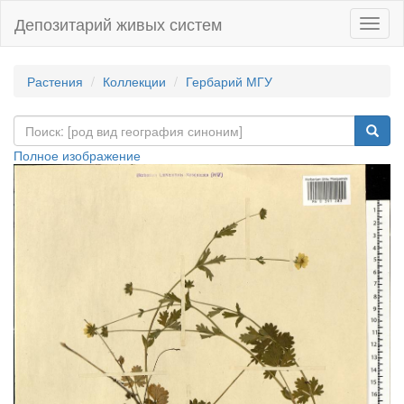
Депозитарий живых систем
Навиг
Растения
Коллекции
Гербарий МГУ
Полное изображение