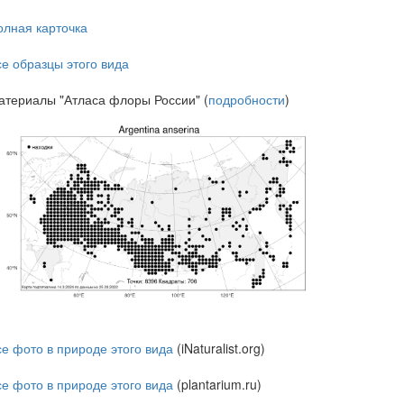
олная карточка
се образцы этого вида
атериалы "Атласа флоры России" (
подробности
)
се фото в природе этого вида
(iNaturalist.org)
се фото в природе этого вида
(plantarium.ru)