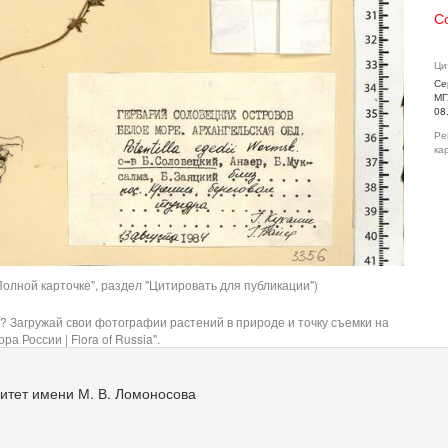
С
Ци
Се
МГ
08
Ре
ка
олной карточке", раздел "Цитировать для публикации")
? Загружай свои фотографии растений в природе и точку съемки на
ра России | Flora of Russia".
итет имени М. В. Ломоносова