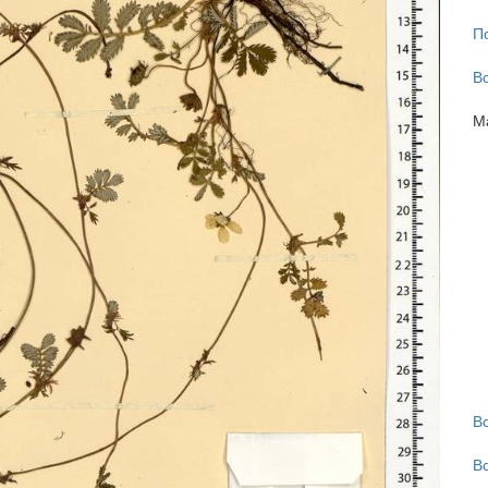
П
В
М
В
В