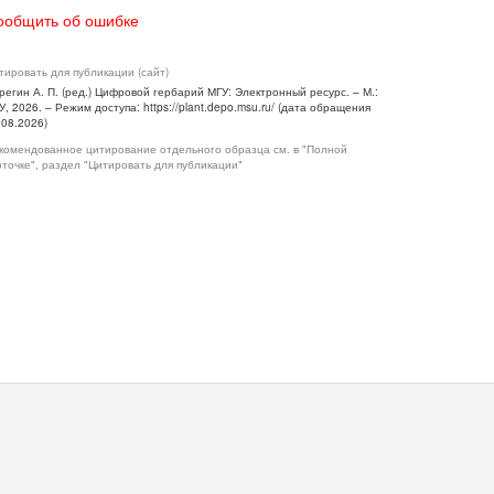
ообщить об ошибке
тировать для публикации (сайт)
регин А. П. (ред.) Цифровой гербарий МГУ: Электронный ресурс. – М.:
У, 2026. – Режим доступа: https://plant.depo.msu.ru/ (дата обращения
.08.2026)
комендованное цитирование отдельного образца см. в "Полной
рточке", раздел "Цитировать для публикации"