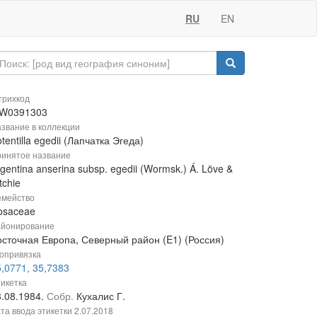
RU
EN
рихкод
W0391303
звание в коллекции
tentilla egedii (Лапчатка Эгеда)
инятое название
gentina anserina subsp. egedii (Wormsk.) Á. Löve &
tchie
мейство
osaceae
йонирование
осточная Европа, Северный район (E1) (Россия)
опривязка
,0771, 35,7383
икетка
3.08.1984.
Собр.
Кухалис Г.
та ввода этикетки
2.07.2018