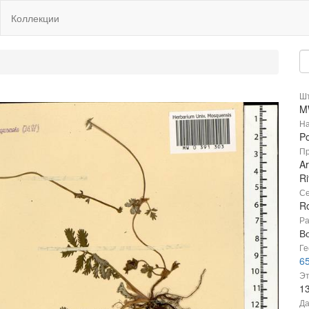
Коллекции
Шт
M
На
Po
Пр
Ar
Ri
Се
R
Ра
В
Ге
65
Эт
1
Да