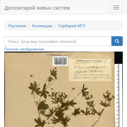
Депозитарий живых систем
Навиг
Растения
Коллекции
Гербарий МГУ
Полное изображение