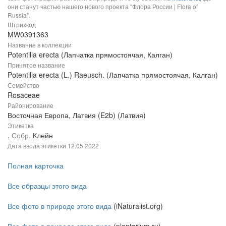
они станут частью нашего нового проекта "Флора России | Flora of
Russia".
Штрихкод
MW0391363
Название в коллекции
Potentilla erecta (Лапчатка прямостоячая, Калган)
Принятое название
Potentilla erecta (L.) Raeusch. (Лапчатка прямостоячая, Калган)
Семейство
Rosaceae
Районирование
Восточная Европа, Латвия (E2b) (Латвия)
Этикетка
.
Собр.
Клейн
Дата ввода этикетки
12.05.2022
Полная карточка
Все образцы этого вида
Все фото в природе этого вида
(iNaturalist.org)
Все фото в природе этого вида
(plantarium.ru)