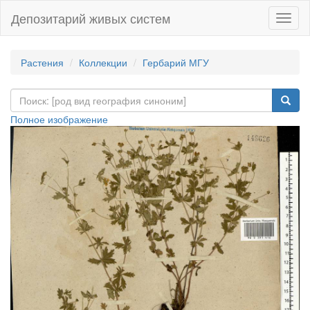
Депозитарий живых систем
Навиг
Растения
Коллекции
Гербарий МГУ
Полное изображение