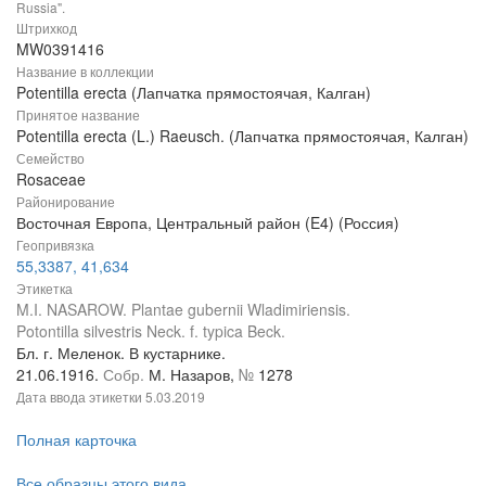
Russia".
Штрихкод
MW0391416
Название в коллекции
Potentilla erecta (Лапчатка прямостоячая, Калган)
Принятое название
Potentilla erecta (L.) Raeusch. (Лапчатка прямостоячая, Калган)
Семейство
Rosaceae
Районирование
Восточная Европа, Центральный район (E4) (Россия)
Геопривязка
55,3387, 41,634
Этикетка
M.I. NASAROW. Plantae gubernii Wladimiriensis.
Potontilla silvestris Neck. f. typica Beck.
Бл. г. Меленок. В кустарнике.
21.06.1916.
Собр.
М. Назаров,
№
1278
Дата ввода этикетки
5.03.2019
Полная карточка
Все образцы этого вида