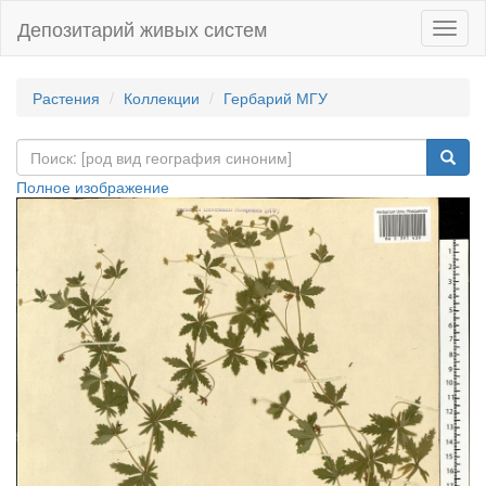
Депозитарий живых систем
Навиг
Растения
Коллекции
Гербарий МГУ
Полное изображение