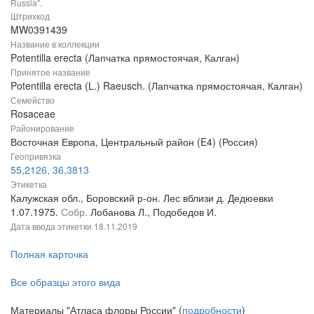
Russia".
Штрихкод
MW0391439
Название в коллекции
Potentilla erecta (Лапчатка прямостоячая, Калган)
Принятое название
Potentilla erecta (L.) Raeusch. (Лапчатка прямостоячая, Калган)
Семейство
Rosaceae
Районирование
Восточная Европа, Центральный район (E4) (Россия)
Геопривязка
55,2126, 36,3813
Этикетка
Калужская обл., Боровский р-он. Лес вблизи д. Дедюевки
1.07.1975.
Собр.
Лобанова Л., Подобедов И.
Дата ввода этикетки
18.11.2019
Полная карточка
Все образцы этого вида
Материалы "Атласа флоры России" (
подробности
)