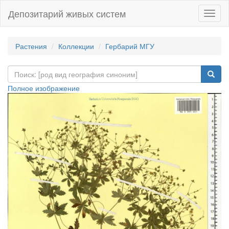
Депозитарий живых систем
Навиг
Растения
Коллекции
Гербарий МГУ
Полное изображение