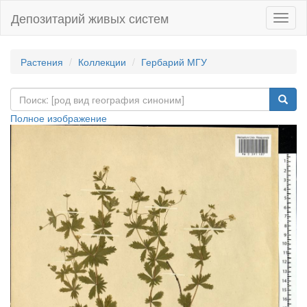
Депозитарий живых систем
Навиг
Растения
Коллекции
Гербарий МГУ
Полное изображение