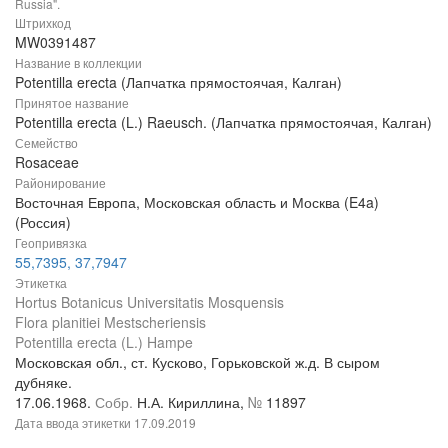
Russia".
Штрихкод
MW0391487
Название в коллекции
Potentilla erecta (Лапчатка прямостоячая, Калган)
Принятое название
Potentilla erecta (L.) Raeusch. (Лапчатка прямостоячая, Калган)
Семейство
Rosaceae
Районирование
Восточная Европа, Московская область и Москва (E4a)
(Россия)
Геопривязка
55,7395, 37,7947
Этикетка
Hortus Botanicus Universitatis Mosquensis
Flora planitiei Mestscheriensis
Potentilla erecta (L.) Hampe
Московская обл., ст. Кусково, Горьковской ж.д. В сыром
дубняке.
17.06.1968.
Собр.
Н.А. Кириллина,
№
11897
Дата ввода этикетки
17.09.2019