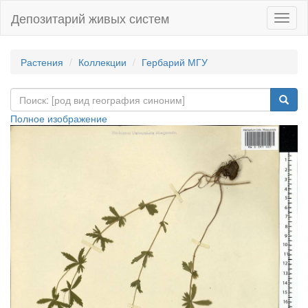
Депозитарий живых систем
Навиг
Растения
Коллекции
Гербарий МГУ
Полное изображение