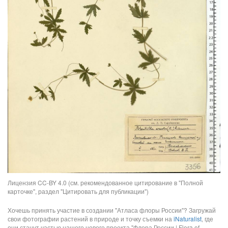
Лицензия CC-BY 4.0 (см. рекомендованное цитирование в "Полной
карточке", раздел "Цитировать для публикации")
Хочешь принять участие в создании "Атласа флоры России"? Загружай
свои фотографии растений в природе и точку съемки на
iNaturalist
, где
они станут частью нашего нового проекта "Флора России | Flora of