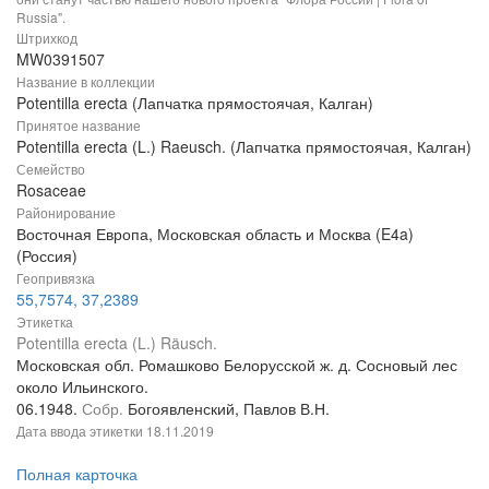
Russia".
Штрихкод
MW0391507
Название в коллекции
Potentilla erecta (Лапчатка прямостоячая, Калган)
Принятое название
Potentilla erecta (L.) Raeusch. (Лапчатка прямостоячая, Калган)
Семейство
Rosaceae
Районирование
Восточная Европа, Московская область и Москва (E4a)
(Россия)
Геопривязка
55,7574, 37,2389
Этикетка
Potentilla erecta (L.) Räusch.
Московская обл. Ромашково Белорусской ж. д. Сосновый лес
около Ильинского.
06.1948.
Собр.
Богоявленский, Павлов В.Н.
Дата ввода этикетки
18.11.2019
Полная карточка