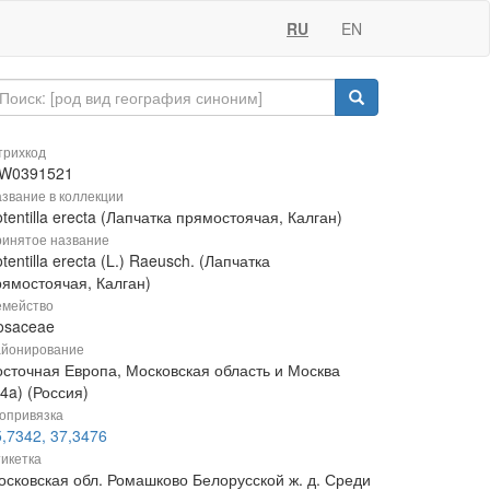
RU
EN
рихкод
W0391521
звание в коллекции
tentilla erecta (Лапчатка прямостоячая, Калган)
инятое название
tentilla erecta (L.) Raeusch. (Лапчатка
рямостоячая, Калган)
мейство
osaceae
йонирование
осточная Европа, Московская область и Москва
4a) (Россия)
опривязка
,7342, 37,3476
икетка
осковская обл. Ромашково Белорусской ж. д. Среди