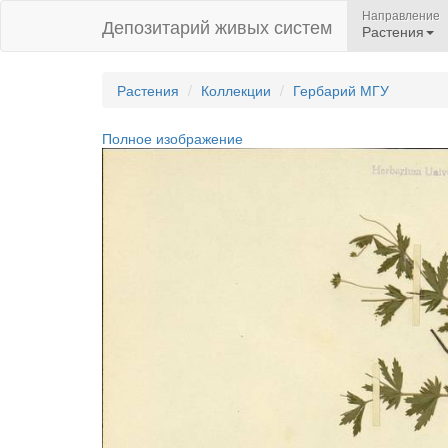
Направление
Депозитарий живых систем
Растения
Растения
Коллекции
Гербарий МГУ
Полное изображение