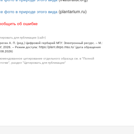
се фото в природе этого вида
(plantarium.ru)
ообщить об ошибке
тировать для публикации (сайт)
регин А. П. (ред.) Цифровой гербарий МГУ: Электронный ресурс. – М.:
У, 2026. – Режим доступа: https://plant.depo.msu.ru/ (дата обращения
.08.2026)
комендованное цитирование отдельного образца см. в "Полной
рточке", раздел "Цитировать для публикации"