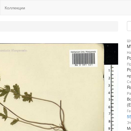
Коллекции
Шт
M
На
Po
Пр
Po
п
Се
R
Ра
В
(E
Ге
55
Эт
М