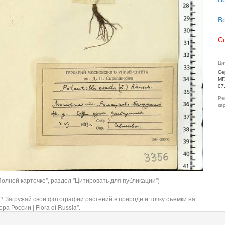
В
С
Ци
Се
МГ
07
Ре
ка
олной карточке", раздел "Цитировать для публикации")
? Загружай свои фотографии растений в природе и точку съемки на
ра России | Flora of Russia".