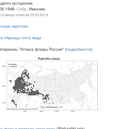
едкого кустарника
.06.1948.
Собр.
Иванова
та ввода этикетки
28.03.2019
олная карточка
се образцы этого вида
атериалы "Атласа флоры России" (
подробности
)
се фото в природе этого вида
(iNaturalist.org)