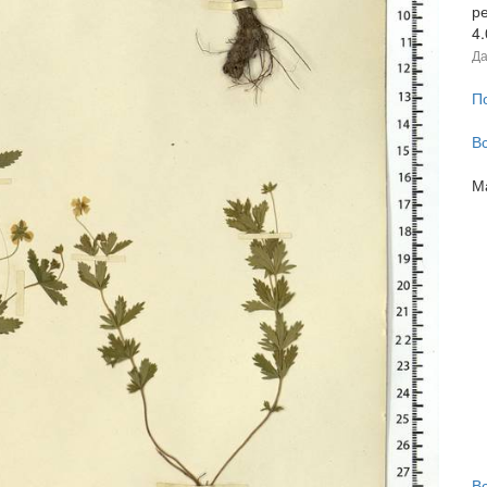
р
4
Да
П
В
М
В