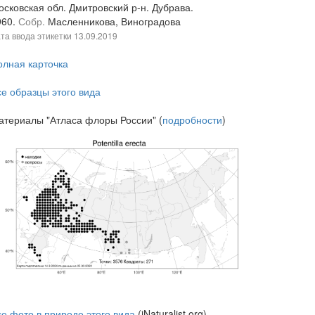
осковская обл. Дмитровский р-н. Дубрава.
960.
Собр.
Масленникова, Виноградова
та ввода этикетки
13.09.2019
олная карточка
се образцы этого вида
атериалы "Атласа флоры России" (
подробности
)
се фото в природе этого вида
(iNaturalist.org)