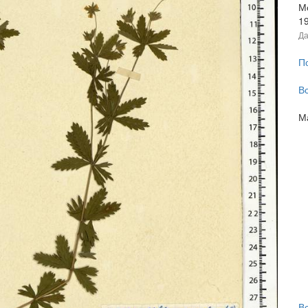
М
1
Да
П
В
М
В