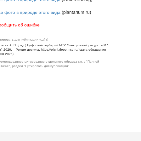
се фото в природе этого вида
(plantarium.ru)
ообщить об ошибке
тировать для публикации (сайт)
регин А. П. (ред.) Цифровой гербарий МГУ: Электронный ресурс. – М.:
У, 2026. – Режим доступа: https://plant.depo.msu.ru/ (дата обращения
.08.2026)
комендованное цитирование отдельного образца см. в "Полной
рточке", раздел "Цитировать для публикации"