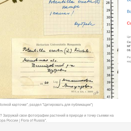
В
С
Ци
Се
МГ
08
Ре
ка
олной карточке", раздел "Цитировать для публикации")
? Загружай свои фотографии растений в природе и точку съемки на
ра России | Flora of Russia".