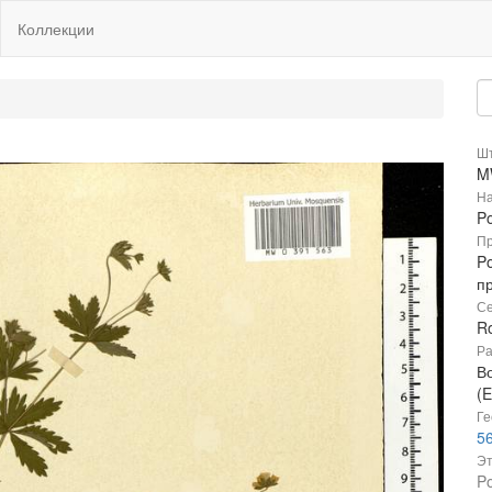
Коллекции
Шт
M
На
Po
Пр
Po
п
Се
R
Ра
В
(E
Ге
56
Эт
Po