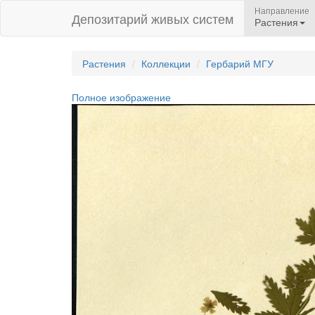
Направление
Депозитарий живых систем
Растения
Растения
Коллекции
Гербарий МГУ
Полное изображение