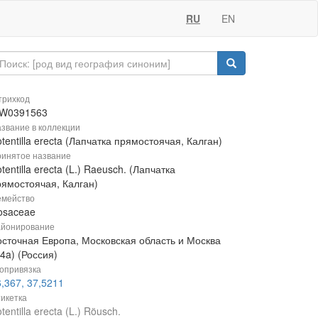
RU
EN
рихкод
W0391563
звание в коллекции
tentilla erecta (Лапчатка прямостоячая, Калган)
инятое название
tentilla erecta (L.) Raeusch. (Лапчатка
рямостоячая, Калган)
мейство
osaceae
йонирование
осточная Европа, Московская область и Москва
4a) (Россия)
опривязка
,367, 37,5211
икетка
tentilla erecta (L.) Röusch.