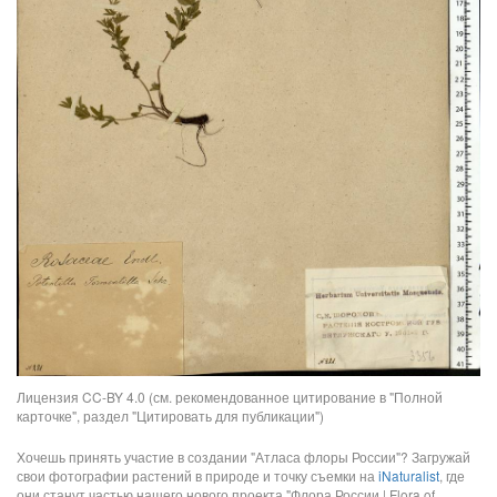
Лицензия CC-BY 4.0 (см. рекомендованное цитирование в "Полной
карточке", раздел "Цитировать для публикации")
Хочешь принять участие в создании "Атласа флоры России"? Загружай
свои фотографии растений в природе и точку съемки на
iNaturalist
, где
они станут частью нашего нового проекта "Флора России | Flora of