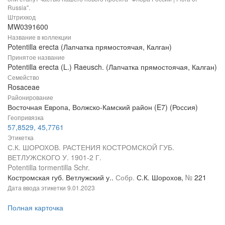
Russia".
Штрихкод
MW0391600
Название в коллекции
Potentilla erecta (Лапчатка прямостоячая, Калган)
Принятое название
Potentilla erecta (L.) Raeusch. (Лапчатка прямостоячая, Калган)
Семейство
Rosaceae
Районирование
Восточная Европа, Волжско-Камский район (E7) (Россия)
Геопривязка
57,8529, 45,7761
Этикетка
С.К. ШОРОХОВ. РАСТЕНИЯ КОСТРОМСКОЙ ГУБ.
ВЕТЛУЖСКОГО У. 1901-2 Г.
Potentilla tormentilla Schr.
Костромская губ. Ветлужский у..
Собр.
С.К. Шорохов,
№
221
Дата ввода этикетки
9.01.2023
Полная карточка