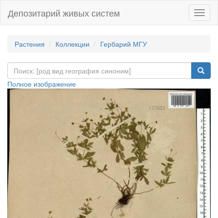
Депозитарий живых систем
Навиг
Растения
Коллекции
Гербарий МГУ
Полное изображение