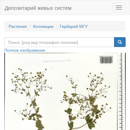
Депозитарий живых систем
Навиг
Растения
Коллекции
Гербарий МГУ
Полное изображение