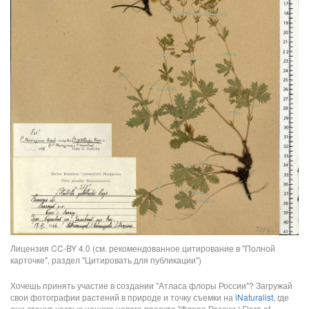
Лицензия CC-BY 4.0 (см. рекомендованное цитирование в "Полной
карточке", раздел "Цитировать для публикации")
Хочешь принять участие в создании "Атласа флоры России"? Загружай
свои фотографии растений в природе и точку съемки на
iNaturalist
, где
они станут частью нашего нового проекта "Флора России | Flora of