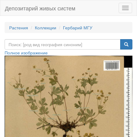
Депозитарий живых систем
Навиг
Растения
Коллекции
Гербарий МГУ
Полное изображение