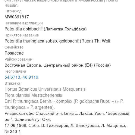
Russia".
Штрихкод
MW0391817
Название в коллекции
Potentilla goldbachii (Лапчатка Гольдбаха)
Принятое название
Potentilla thuringiaca subsp. goldbachii (Rupr.) Th. Wolf
Семейство
Rosaceae
Районирование
Восточная Европа, Центральный район (E4) (Россия)
Геопривязка
54,6713, 40,9119
Этикетка
Hortus Botanicus Universitatis Mosquensis
Flora planitiei Mestscheriensis
Est! P. thuringiaca Bernh. - complex (P. goldbachii Rupr. = (+ P.
thuringiaca × P. argentea).
Рязанская обл. Спасский р-н. Близ с. Лакаш. Уроч. "Березовый
рог". Заливной луг Оки.
17.06.1966.
Собр.
В. Тихомиров, Л. Винокурова, Л. Мащенко,
№
243-1