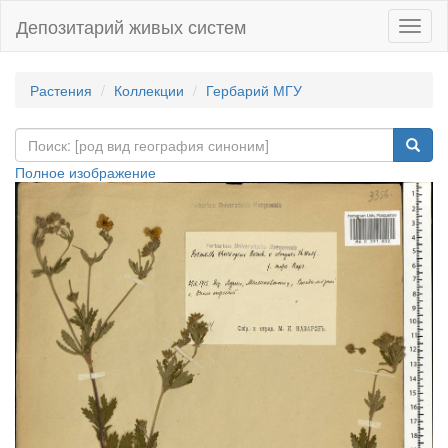
Депозитарий живых систем
Навиг
Растения
Коллекции
Гербарий МГУ
Полное изображение