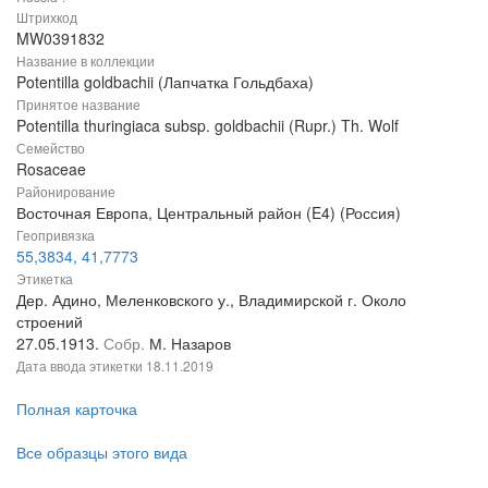
Штрихкод
MW0391832
Название в коллекции
Potentilla goldbachii (Лапчатка Гольдбаха)
Принятое название
Potentilla thuringiaca subsp. goldbachii (Rupr.) Th. Wolf
Семейство
Rosaceae
Районирование
Восточная Европа, Центральный район (E4) (Россия)
Геопривязка
55,3834, 41,7773
Этикетка
Дер. Адино, Меленковского у., Владимирской г. Около
строений
27.05.1913.
Собр.
М. Назаров
Дата ввода этикетки
18.11.2019
Полная карточка
Все образцы этого вида