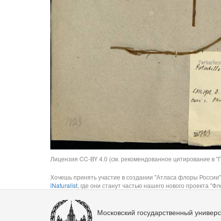
Лицензия CC-BY 4.0 (см. рекомендованное цитирование в "П
Хочешь принять участие в создании "Атласа флоры России"
iNaturalist
, где они станут частью нашего нового проекта "Фло
Московский государственный универс