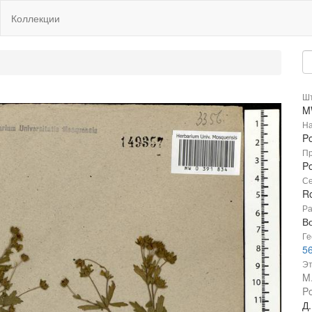
Коллекции
Шт
M
На
Po
Пр
Po
Се
R
Ра
В
Ге
56
Эт
M.
Po
Д