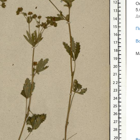
Ок
5
Да
П
В
М
В