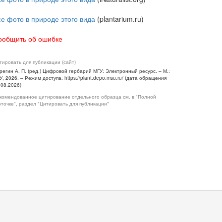
се фото в природе этого вида
(plantarium.ru)
ообщить об ошибке
тировать для публикации (сайт)
регин А. П. (ред.) Цифровой гербарий МГУ: Электронный ресурс. – М.:
У, 2026. – Режим доступа: https://plant.depo.msu.ru/ (дата обращения
.08.2026)
комендованное цитирование отдельного образца см. в "Полной
рточке", раздел "Цитировать для публикации"