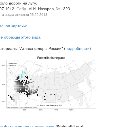
оло дороги на лугу.
.07.1912.
Собр.
М.И. Назаров,
№
1323
та ввода этикетки
26.09.2018
олная карточка
се образцы этого вида
атериалы "Атласа флоры России" (
подробности
)
се фото в природе этого вида
(iNaturalist.org)