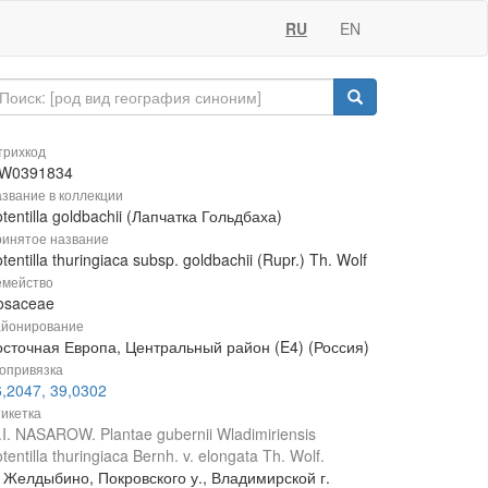
RU
EN
рихкод
W0391834
звание в коллекции
tentilla goldbachii (Лапчатка Гольдбаха)
инятое название
tentilla thuringiaca subsp. goldbachii (Rupr.) Th. Wolf
мейство
osaceae
йонирование
осточная Европа, Центральный район (E4) (Россия)
опривязка
,2047, 39,0302
икетка
I. NASAROW. Plantae gubernii Wladimiriensis
tentilla thuringiaca Bernh. v. elongata Th. Wolf.
. Желдыбино, Покровского у., Владимирской г.