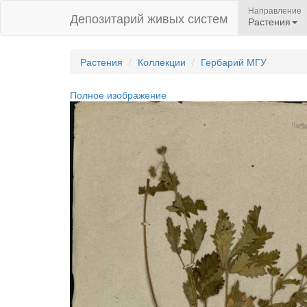
Направление
Депозитарий живых систем
Растения
Растения
Коллекции
Гербарий МГУ
Полное изображение