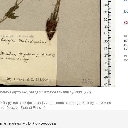
В
С
Ци
Се
МГ
07
Ре
ка
олной карточке", раздел "Цитировать для публикации")
? Загружай свои фотографии растений в природе и точку съемки на
ра России | Flora of Russia".
итет имени М. В. Ломоносова