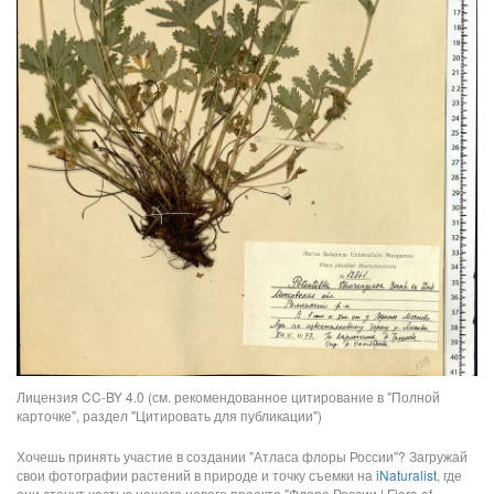
Лицензия CC-BY 4.0 (см. рекомендованное цитирование в "Полной
карточке", раздел "Цитировать для публикации")
Хочешь принять участие в создании "Атласа флоры России"? Загружай
свои фотографии растений в природе и точку съемки на
iNaturalist
, где
они станут частью нашего нового проекта "Флора России | Flora of