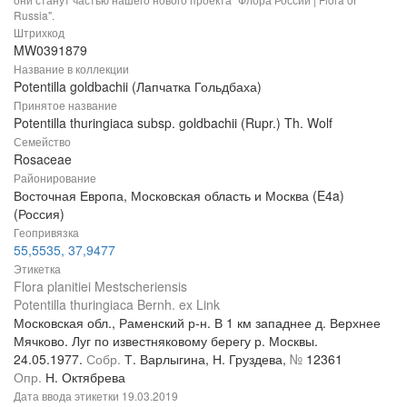
Russia".
Штрихкод
MW0391879
Название в коллекции
Potentilla goldbachii (Лапчатка Гольдбаха)
Принятое название
Potentilla thuringiaca subsp. goldbachii (Rupr.) Th. Wolf
Семейство
Rosaceae
Районирование
Восточная Европа, Московская область и Москва (E4a)
(Россия)
Геопривязка
55,5535, 37,9477
Этикетка
Flora planitiei Mestscheriensis
Potentilla thuringiaca Bernh. ex Link
Московская обл., Раменский р-н. В 1 км западнее д. Верхнее
Мячково. Луг по известняковому берегу р. Москвы.
24.05.1977.
Собр.
Т. Варлыгина, Н. Груздева,
№
12361
Опр.
Н. Октябрева
Дата ввода этикетки
19.03.2019