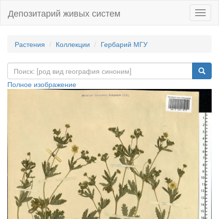
Депозитарий живых систем
Навиг
Растения
Коллекции
Гербарий МГУ
Полное изображение