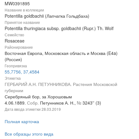
MW0391895
Название в коллекции
Potentilla goldbachii (Лапчатка Гольдбаха)
Принятое название
Potentilla thuringiaca subsp. goldbachii (Rupr.) Th. Wolf
Семейство
Rosaceae
Районирование
Восточная Европа, Московская область и Москва (E4a)
(Россия)
Геопривязка
55,7756, 37,4584
Этикетка
ГЕРБАРИЙ А.Н. ПЕТУННИКОВА. Растения Московской
губернии
Серебряный бор, за Хорошовым
4.06.1889.
Собр.
Петунников А. Н.,
№
3243'' (3)
Дата ввода этикетки
28.03.2019
Полная карточка
Все образцы этого вида