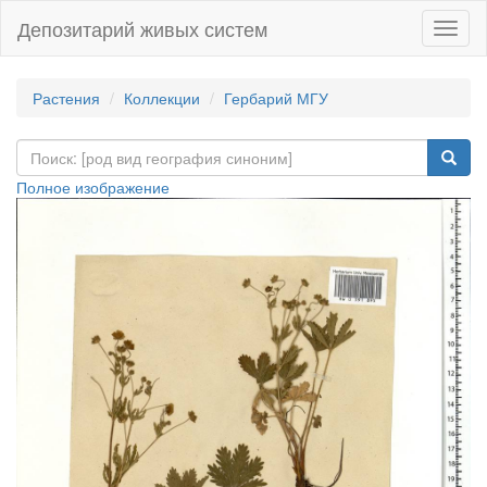
Депозитарий живых систем
Навиг
Растения
Коллекции
Гербарий МГУ
Полное изображение