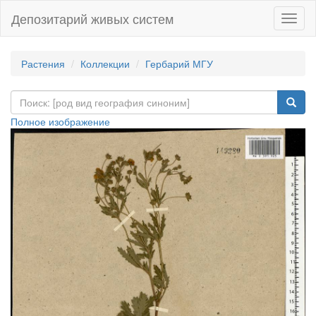
Депозитарий живых систем
Навиг
Растения
Коллекции
Гербарий МГУ
Полное изображение