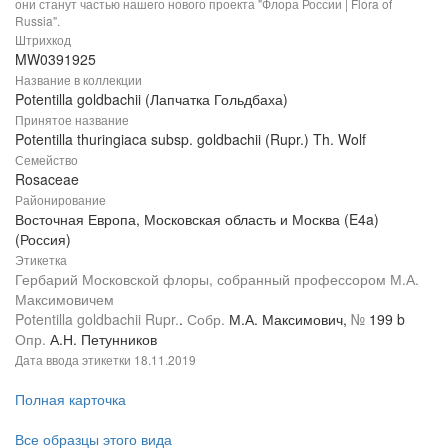
они станут частью нашего нового проекта "Флора России | Flora of
Russia".
Штрихкод
MW0391925
Название в коллекции
Potentilla goldbachii (Лапчатка Гольдбаха)
Принятое название
Potentilla thuringiaca subsp. goldbachii (Rupr.) Th. Wolf
Семейство
Rosaceae
Районирование
Восточная Европа, Московская область и Москва (E4a)
(Россия)
Этикетка
Гербарий Московской флоры, собранный профессором М.А.
Максимовичем
Potentilla goldbachii Rupr.
.
Собр.
М.А. Максимович,
№
199 b
Опр.
А.Н. Петунников
Дата ввода этикетки
18.11.2019
Полная карточка
Все образцы этого вида