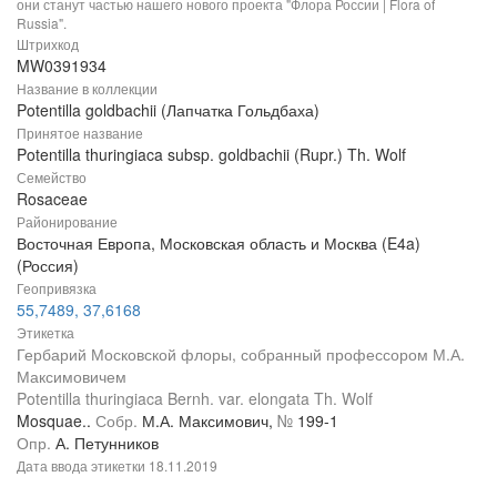
они станут частью нашего нового проекта "Флора России | Flora of
Russia".
Штрихкод
MW0391934
Название в коллекции
Potentilla goldbachii (Лапчатка Гольдбаха)
Принятое название
Potentilla thuringiaca subsp. goldbachii (Rupr.) Th. Wolf
Семейство
Rosaceae
Районирование
Восточная Европа, Московская область и Москва (E4a)
(Россия)
Геопривязка
55,7489, 37,6168
Этикетка
Гербарий Московской флоры, собранный профессором М.А.
Максимовичем
Potentilla thuringiaca Bernh. var. elongata Th. Wolf
Mosquae..
Собр.
М.А. Максимович,
№
199-1
Опр.
А. Петунников
Дата ввода этикетки
18.11.2019