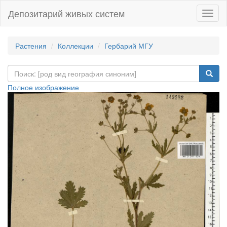
Депозитарий живых систем
Навиг
Растения
Коллекции
Гербарий МГУ
Полное изображение