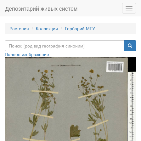
Депозитарий живых систем
Навиг
Растения
Коллекции
Гербарий МГУ
Полное изображение