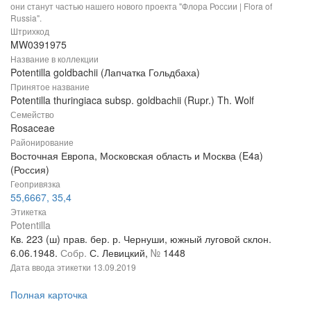
они станут частью нашего нового проекта "Флора России | Flora of
Russia".
Штрихкод
MW0391975
Название в коллекции
Potentilla goldbachii (Лапчатка Гольдбаха)
Принятое название
Potentilla thuringiaca subsp. goldbachii (Rupr.) Th. Wolf
Семейство
Rosaceae
Районирование
Восточная Европа, Московская область и Москва (E4a)
(Россия)
Геопривязка
55,6667, 35,4
Этикетка
Potentilla
Кв. 223 (ш) прав. бер. р. Чернуши, южный луговой склон.
6.06.1948.
Собр.
С. Левицкий,
№
1448
Дата ввода этикетки
13.09.2019
Полная карточка