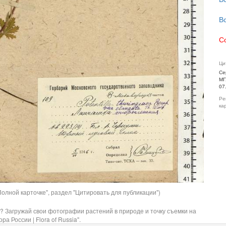
В
С
Ци
Се
МГ
07
Ре
ка
олной карточке", раздел "Цитировать для публикации")
? Загружай свои фотографии растений в природе и точку съемки на
ра России | Flora of Russia".