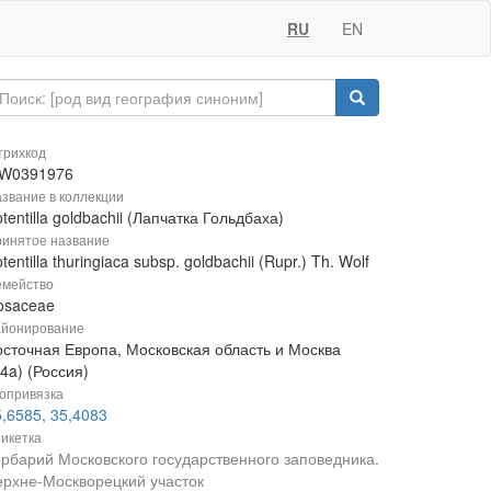
RU
EN
рихкод
W0391976
звание в коллекции
tentilla goldbachii (Лапчатка Гольдбаха)
инятое название
tentilla thuringiaca subsp. goldbachii (Rupr.) Th. Wolf
мейство
osaceae
йонирование
осточная Европа, Московская область и Москва
4a) (Россия)
опривязка
,6585, 35,4083
икетка
ербарий Московского государственного заповедника.
ерхне-Москворецкий участок