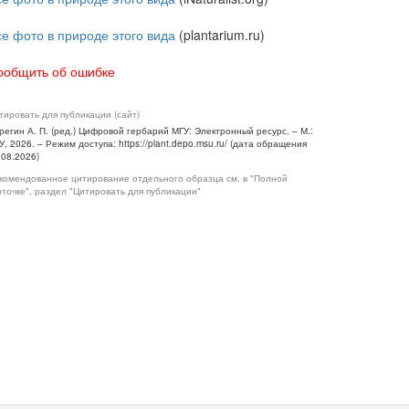
се фото в природе этого вида
(plantarium.ru)
ообщить об ошибке
тировать для публикации (сайт)
регин А. П. (ред.) Цифровой гербарий МГУ: Электронный ресурс. – М.:
У, 2026. – Режим доступа: https://plant.depo.msu.ru/ (дата обращения
.08.2026)
комендованное цитирование отдельного образца см. в "Полной
рточке", раздел "Цитировать для публикации"