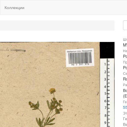
Коллекции
Шт
M
На
Po
Пр
Po
Се
R
Ра
В
(E
Ге
55
Эт
Г
В