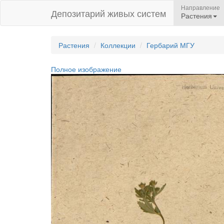
Направление
Депозитарий живых систем
Растения
Растения
Коллекции
Гербарий МГУ
Полное изображение