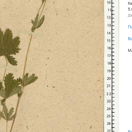
Кв
5
Да
П
В
М
В