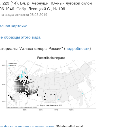
. 223 (14). Бл. р. Чернуши. Южный луговой склон
.06.1946.
Собр.
Левицкий С.,
№
109
та ввода этикетки
28.03.2019
олная карточка
се образцы этого вида
атериалы "Атласа флоры России" (
подробности
)
се фото в природе этого вида
(iNaturalist.org)