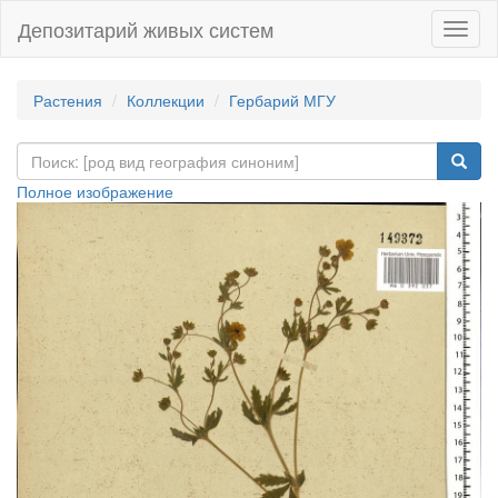
Депозитарий живых систем
Навиг
Растения
Коллекции
Гербарий МГУ
Полное изображение