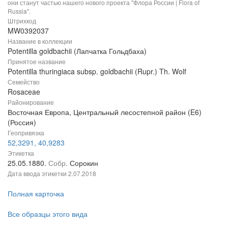
они станут частью нашего нового проекта "Флора России | Flora of
Russia".
Штрихкод
MW0392037
Название в коллекции
Potentilla goldbachii (Лапчатка Гольдбаха)
Принятое название
Potentilla thuringiaca subsp. goldbachii (Rupr.) Th. Wolf
Семейство
Rosaceae
Районирование
Восточная Европа, Центральный лесостепной район (E6)
(Россия)
Геопривязка
52,3291, 40,9283
Этикетка
25.05.1880.
Собр.
Сорокин
Дата ввода этикетки
2.07.2018
Полная карточка
Все образцы этого вида