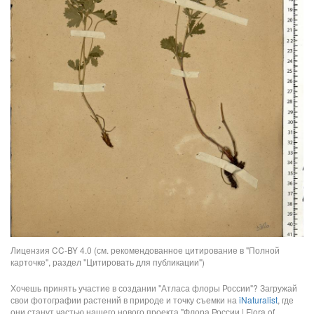
Лицензия CC-BY 4.0 (см. рекомендованное цитирование в "Полной
карточке", раздел "Цитировать для публикации")
Хочешь принять участие в создании "Атласа флоры России"? Загружай
свои фотографии растений в природе и точку съемки на
iNaturalist
, где
они станут частью нашего нового проекта "Флора России | Flora of