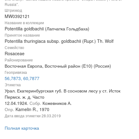
Russia".
Штрихкод
MW0392121
Название в коллекции
Potentilla goldbachii (Лапчатка Гольдбаха)
Принятое название
Potentilla thuringiaca subsp. goldbachii (Rupr.) Th. Wolf
Семейство
Rosaceae
Районирование
Восточная Европа, Восточный район (E10) (Россия)
Геопривязка
56,7873, 60,7877
Этикетка
Урал. Екатеринбургская губ. В сосновом лесу у ст. Исток
Пермск. ж. д. Часто
12.04.1924.
Собр.
Кожевников А.
Опр.
Kamelin R., 1970
Дата ввода этикетки
28.03.2019
Полная карточка