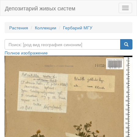
Депозитарий живых систем
Навиг
Растения
Коллекции
Гербарий МГУ
Полное изображение