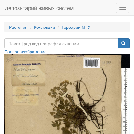
Депозитарий живых систем
Навиг
Растения
Коллекции
Гербарий МГУ
Полное изображение