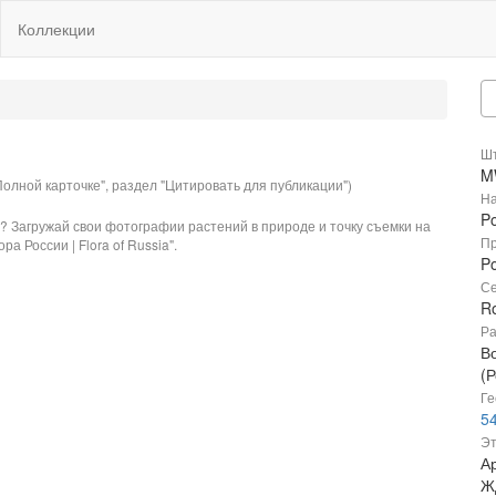
Коллекции
Шт
M
олной карточке", раздел "Цитировать для публикации")
На
Po
? Загружай свои фотографии растений в природе и точку съемки на
Пр
ра России | Flora of Russia".
Po
Се
R
Ра
В
(Р
Ге
54
Эт
Ар
Ж