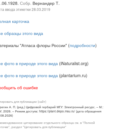
1.06.1928.
Собр.
Вернандер Т.
та ввода этикетки
28.03.2019
олная карточка
се образцы этого вида
атериалы "Атласа флоры России" (
подробности
)
се фото в природе этого вида
(iNaturalist.org)
се фото в природе этого вида
(plantarium.ru)
ообщить об ошибке
тировать для публикации (сайт)
регин А. П. (ред.) Цифровой гербарий МГУ: Электронный ресурс. – М.:
У, 2026. – Режим доступа: https://plant.depo.msu.ru/ (дата обращения
.08.2026)
комендованное цитирование отдельного образца см. в "Полной
рточке", раздел "Цитировать для публикации"