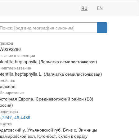
RU
EN
рихкод
W0392286
звание в коллекции
tentilla heptaphylla (Лапчатка семилисточковая)
инятое название
tentilla heptaphylla L. (Лапчатка семилисточковая)
мейство
osaceae
йонирование
осточная Европа, Средневолжский район (E8)
оссия)
опривязка
,7247, 46,4489
икетка
датовский у. Ульяновской губ. Близ с. Зимницы
дамировской вол. Юго-вост. склон к оврагу