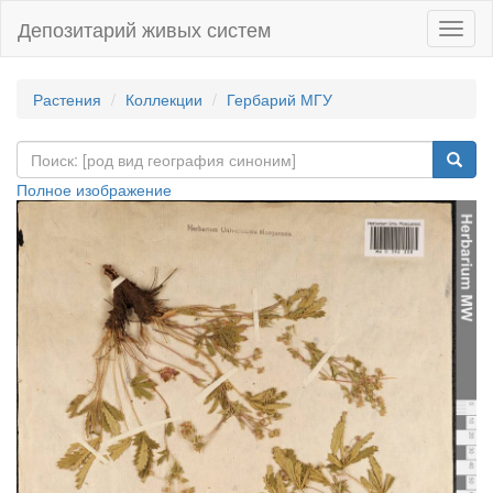
Депозитарий живых систем
Навиг
Растения
Коллекции
Гербарий МГУ
Полное изображение