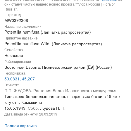
они станут частью нашего нового проекта "Флора России | Flora of
Russia".
Штрихкод
MW0392308
Название в коллекции
Potentilla humifusa (Лапчатка распростертая)
Принятое название
Potentilla humifusa Willd. (Лапчатка распростертая)
Семейство
Rosaceae
Районирование
Восточная Европа, Нижневолжский район (E9) (Россия)
Геопривязка
50,0831, 45,2671
Этикетка
П.П. ЖУДОВА. Растения Волго-Иловлинского междуречья
Типчаково-белополынная степь в верховьях балки в 19 км к
югу от г. Камышина
15.05.1949.
Собр.
Жудова П. П.
Дата ввода этикетки
28.03.2019
Полная карточка