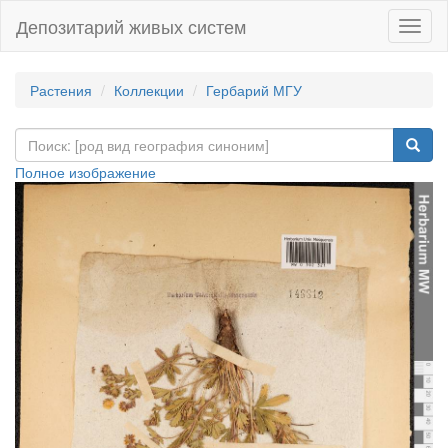
Депозитарий живых систем
Навиг
Растения
Коллекции
Гербарий МГУ
Полное изображение