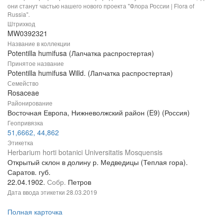
они станут частью нашего нового проекта "Флора России | Flora of
Russia".
Штрихкод
MW0392321
Название в коллекции
Potentilla humifusa (Лапчатка распростертая)
Принятое название
Potentilla humifusa Willd. (Лапчатка распростертая)
Семейство
Rosaceae
Районирование
Восточная Европа, Нижневолжский район (E9) (Россия)
Геопривязка
51,6662, 44,862
Этикетка
Herbarium horti botanici Universitatis Mosquensis
Открытый склон в долину р. Медведицы (Теплая гора).
Саратов. губ.
22.04.1902.
Собр.
Петров
Дата ввода этикетки
28.03.2019
Полная карточка