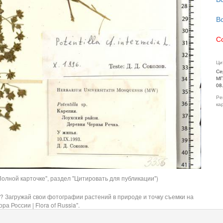
В
С
Ци
Се
МГ
08
Ре
ка
олной карточке", раздел "Цитировать для публикации")
? Загружай свои фотографии растений в природе и точку съемки на
ра России | Flora of Russia".