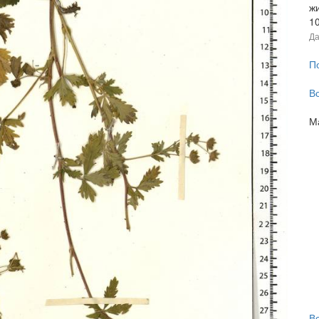
ж
1
Да
П
В
М
В