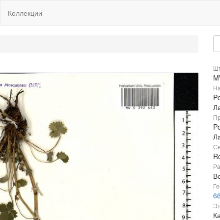
Коллекции
Шт
M
На
Po
Л
Пр
Po
Л
Се
R
Ра
В
Ге
66
Эт
К