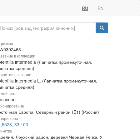
RU
EN
рихкод
W0392463
звание в коллекции
tentilla intermedia (Лапчатка промежуточная,
апчатка средняя)
инятое название
tentilla intermedia L. (Лапчатка промежуточная,
апчатка средняя)
мейство
osaceae
йонирование
осточная Европа, Северный район (E1) (Россия)
опривязка
,5528, 33,103
икетка
арелия, Лоухский район, деревня Черная Речка. У