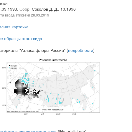
илья
0.09.1993.
Собр.
Соколов Д. Д., 10.1996
та ввода этикетки
28.03.2019
олная карточка
се образцы этого вида
атериалы "Атласа флоры России" (
подробности
)
се фото в природе этого вида
(iNaturalist.org)