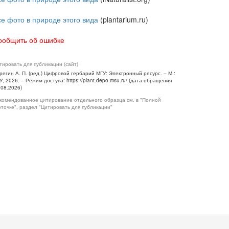
се фото в природе этого вида
(plantarium.ru)
ообщить об ошибке
тировать для публикации (сайт)
регин А. П. (ред.) Цифровой гербарий МГУ: Электронный ресурс. – М.:
У, 2026. – Режим доступа: https://plant.depo.msu.ru/ (дата обращения
.08.2026)
комендованное цитирование отдельного образца см. в "Полной
рточке", раздел "Цитировать для публикации"