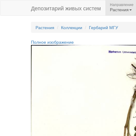
Направление
Депозитарий живых систем
Растения
Растения
Коллекции
Гербарий МГУ
Полное изображение