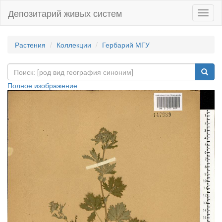
Депозитарий живых систем
Навиг
Растения
Коллекции
Гербарий МГУ
Полное изображение