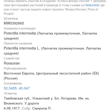
Хочешь принять участие в создании "Атласа флоры России"? Загружай
свои фотографии растений в природе и точку съемки на
iNaturalist
, где
они станут частью нашего нового проекта "Флора России | Flora of
Russia".
Штрихкод
MW0392665
Название в коллекции
Potentilla intermedia (Лапчатка промежуточная, Лапчатка
средняя)
Принятое название
Potentilla intermedia L. (Лапчатка промежуточная, Лапчатка
средняя)
Семейство
Rosaceae
Районирование
Восточная Европа, Центральный лесостепной район (E6)
(Россия)
Геопривязка
52,3455, 40,047
Этикетка
Тамбовская губ., Усманский у. Бл. Лотарева. Им. кн.
Вяземского. У дороги
4.06.1917.
Собр.
Смирнов П.