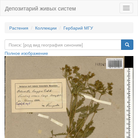
Депозитарий живых систем
Навиг
Растения
Коллекции
Гербарий МГУ
Полное изображение