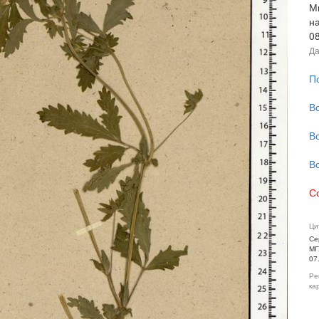
Ми
н
0
Да
П
В
В
В
С
Ци
Се
МГ
07
Ре
ка