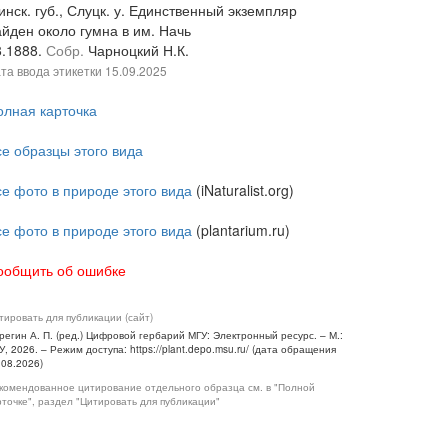
нск. губ., Слуцк. у. Единственный экземпляр
айден около гумна в им. Начь
8.1888.
Собр.
Чарноцкий Н.К.
та ввода этикетки
15.09.2025
олная карточка
се образцы этого вида
се фото в природе этого вида
(iNaturalist.org)
се фото в природе этого вида
(plantarium.ru)
ообщить об ошибке
тировать для публикации (сайт)
регин А. П. (ред.) Цифровой гербарий МГУ: Электронный ресурс. – М.:
У, 2026. – Режим доступа: https://plant.depo.msu.ru/ (дата обращения
.08.2026)
комендованное цитирование отдельного образца см. в "Полной
рточке", раздел "Цитировать для публикации"