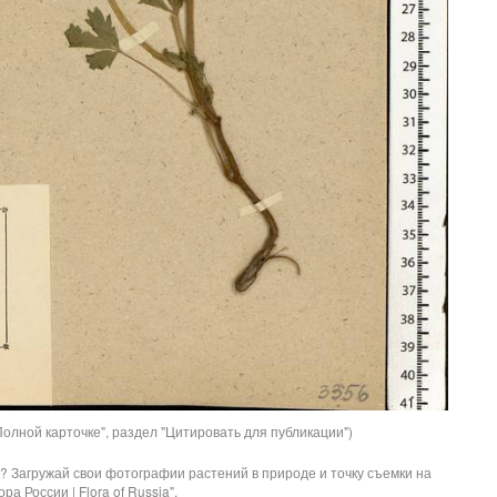
олной карточке", раздел "Цитировать для публикации")
? Загружай свои фотографии растений в природе и точку съемки на
ра России | Flora of Russia".