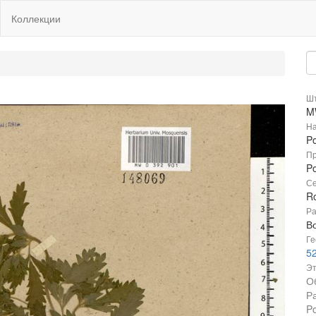
Коллекции
Шт
M
На
Po
Пр
Po
Се
R
Ра
В
Ге
52
Эт
О
Р
Po