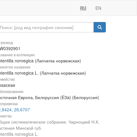
RU
EN
рихкод
W0392901
звание в коллекции
tentilla norvegica (Лапчатка норвежская)
инятое название
tentilla norvegica L. (Лапчатка норвежская)
мейство
osaceae
йонирование
осточная Европа, Белоруссия (E3a) (Белоруссия)
опривязка
,8424, 26,6707
икетка
бщее систематическое собрание. Чарноцкий Н.К.
астения Минской губ.
tentilla norvegica L.