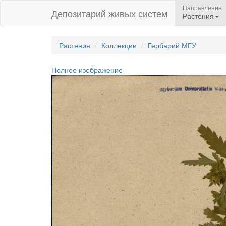
Направление
Депозитарий живых систем
Растения
Растения
Коллекции
Гербарий МГУ
Полное изображение