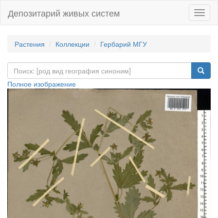
Депозитарий живых систем
Навиг
Растения
Коллекции
Гербарий МГУ
Полное изображение