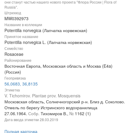
они станут частью нашего нового проекта "Флора России | Flora of
Russia".
Штрихкод
MW0392973
Название в коллекции
Potentilla norvegica (Лапчатка норвежская)
Принятое название
Potentilla norvegica L. (Лапчатка норвежская)
Семейство
Rosaceae
Районирование
Восточная Европа, Московская область и Москва (E4a)
(Россия)
Геопривязка
56,0683, 36,8135
Этикетка
V. Tichomirov. Plantae prov. Mosquensis
Московская область, Солнечногорский р-н. Близ д. Соколово.
Отмель по берегу Истринского водохранилища
27.06.1964.
Собр.
Тихомиров В.,
№
1162 (1)
Дата ввода этикетки
28.03.2019
Полная карточка