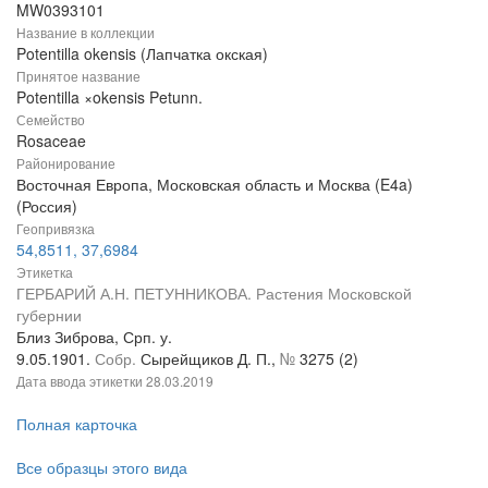
MW0393101
Название в коллекции
Potentilla okensis (Лапчатка окская)
Принятое название
Potentilla ×okensis Petunn.
Семейство
Rosaceae
Районирование
Восточная Европа, Московская область и Москва (E4a)
(Россия)
Геопривязка
54,8511, 37,6984
Этикетка
ГЕРБАРИЙ А.Н. ПЕТУННИКОВА. Растения Московской
губернии
Близ Зиброва, Срп. у.
9.05.1901.
Собр.
Сырейщиков Д. П.,
№
3275 (2)
Дата ввода этикетки
28.03.2019
Полная карточка
Все образцы этого вида