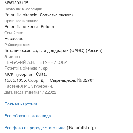
MW0393105
Название в коллекции
Potentilla okensis (Лапчатка окская)
Принятое название
Potentilla ×okensis Petunn.
Семейство
Rosaceae
Районирование
Ботанические сады и дендрарии (GARD) (Россия)
Этикетка
ГЕРБАРИЙ А.Н. ПЕТУННИКОВА.
Potentilla okensis n. sp.
МСК. губерния. Culta.
15.05.1895.
Собр.
Д.П. Сырейщиков,
№
3278''
Растения МСК губернии.
Дата ввода этикетки
1.12.2022
Полная карточка
Все образцы этого вида
Все фото в природе этого вида
(iNaturalist.org)