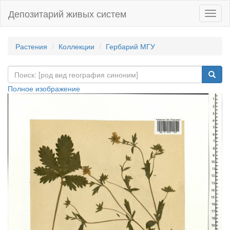
Депозитарий живых систем
Навиг
Растения
Коллекции
Гербарий МГУ
Полное изображение