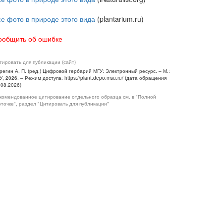
се фото в природе этого вида
(plantarium.ru)
ообщить об ошибке
тировать для публикации (сайт)
регин А. П. (ред.) Цифровой гербарий МГУ: Электронный ресурс. – М.:
У, 2026. – Режим доступа: https://plant.depo.msu.ru/ (дата обращения
.08.2026)
комендованное цитирование отдельного образца см. в "Полной
рточке", раздел "Цитировать для публикации"