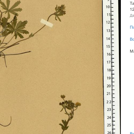
Та
1
Да
П
В
М
В