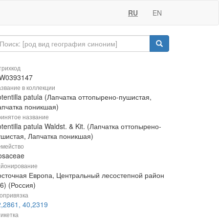
RU
EN
рихкод
W0393147
звание в коллекции
tentilla patula (Лапчатка оттопырено-пушистая,
апчатка поникшая)
инятое название
tentilla patula Waldst. & Kit. (Лапчатка оттопырено-
ушистая, Лапчатка поникшая)
мейство
osaceae
йонирование
осточная Европа, Центральный лесостепной район
6) (Россия)
опривязка
,2861, 40,2319
икетка