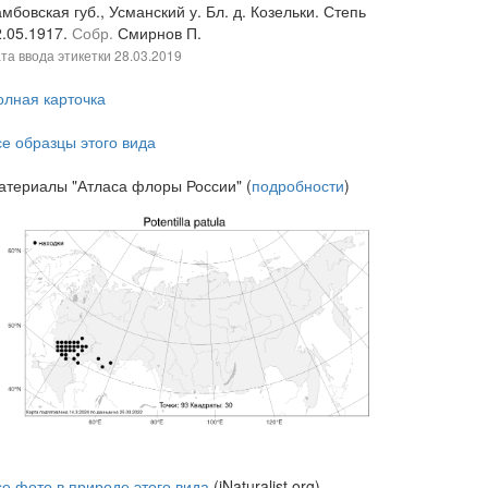
мбовская губ., Усманский у. Бл. д. Козельки. Степь
2.05.1917.
Собр.
Смирнов П.
та ввода этикетки
28.03.2019
олная карточка
се образцы этого вида
атериалы "Атласа флоры России" (
подробности
)
се фото в природе этого вида
(iNaturalist.org)