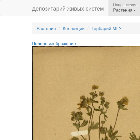
Направление
Депозитарий живых систем
Растения
Растения
Коллекции
Гербарий МГУ
Полное изображение