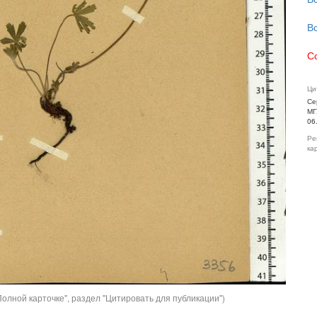
В
С
Ци
Се
МГ
06
Ре
ка
олной карточке", раздел "Цитировать для публикации")