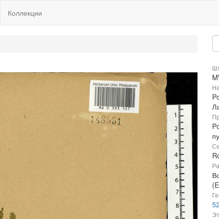
Коллекции
Шт
M
На
Po
Л
Пр
Po
п
Се
R
Ра
В
(E
Ге
52
Эт