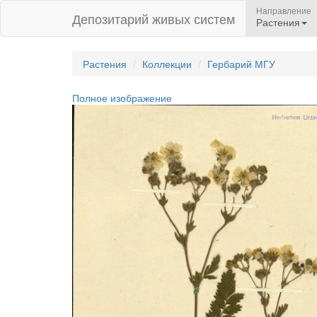
Направление
Депозитарий живых систем
Растения
Растения
Коллекции
Гербарий МГУ
Полное изображение