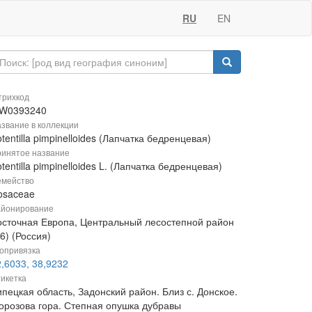
RU
EN
рихкод
W0393240
звание в коллекции
tentilla pimpinelloides (Лапчатка бедренцевая)
инятое название
tentilla pimpinelloides L. (Лапчатка бедренцевая)
мейство
osaceae
йонирование
осточная Европа, Центральный лесостепной район
6) (Россия)
опривязка
,6033, 38,9232
икетка
пецкая область, Задонский район. Близ с. Донское.
орозова гора. Степная опушка дубравы