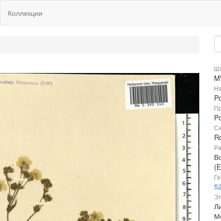
Коллекции
Шт
M
На
Po
Пр
Po
Се
R
Ра
В
(E
Ге
52
Эт
Ли
М