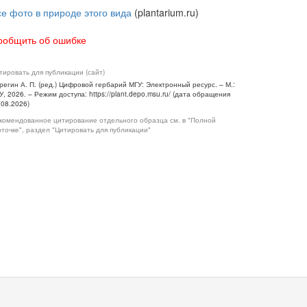
се фото в природе этого вида
(plantarium.ru)
ообщить об ошибке
тировать для публикации (сайт)
регин А. П. (ред.) Цифровой гербарий МГУ: Электронный ресурс. – М.:
У, 2026. – Режим доступа: https://plant.depo.msu.ru/ (дата обращения
.08.2026)
комендованное цитирование отдельного образца см. в "Полной
рточке", раздел "Цитировать для публикации"