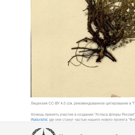
Лицензия CC-BY 4.0 (см. рекомендованное цитирование в "П
Хочешь принять участие в создании "Атласа флоры России"
iNaturalist
, где они станут частью нашего нового проекта "Фло