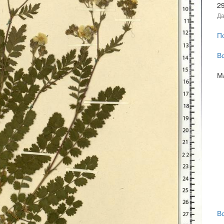
2
Да
П
В
М
В