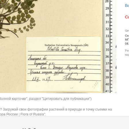
В
С
Ци
Се
МГ
08
Ре
ка
олной карточке", раздел "Цитировать для публикации")
? Загружай свои фотографии растений в природе и точку съемки на
ра России | Flora of Russia".