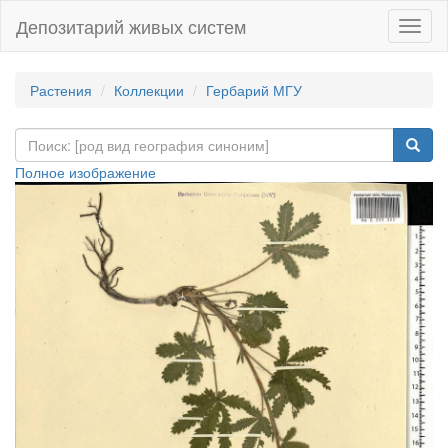
Депозитарий живых систем
Навиг
Растения
Коллекции
Гербарий МГУ
Полное изображение