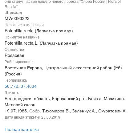
они станут частью нашего нового проекта "Флора России | Flora of
Russia".
Штрихкод
MW0393322
Название в коллекции
Potentilla recta (Лапчатка прямая)
Принятое название
Potentilla recta L. (Лапчатка прямая)
Семейство
Rosaceae
Районирование
Восточная Европа, Центральный лесостепной район (E6)
(Россия)
Геопривязка
50,772, 37,4634
Этикетка
Белгородская область, Корочанский р-н. Близ д. Мазихино.
Меловой склон
19.07.1985.
Собр.
Тихомиров В., Зеленчук А., Скуратович А.
Дата ввода этикетки
28.03.2019
Полная карточка