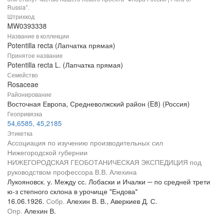
Russia".
Штрихкод
MW0393338
Название в коллекции
Potentilla recta (Лапчатка прямая)
Принятое название
Potentilla recta L. (Лапчатка прямая)
Семейство
Rosaceae
Районирование
Восточная Европа, Средневолжский район (E8) (Россия)
Геопривязка
54,6585, 45,2185
Этикетка
Ассоциация по изучению производительных сил
Нижегородской губернии
НИЖЕГОРОДСКАЯ ГЕОБОТАНИЧЕСКАЯ ЭКСПЕДИЦИЯ под
руководством профессора В.В. Алехина
Лукояновск. у. Между сс. Лобаски и Ичалки ─ по средней трети
ю-з степного склона в урочище "Ендова"
16.06.1926.
Собр.
Алехин В. В., Аверкиев Д. С.
Опр.
Алехин В.