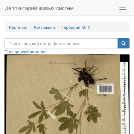
Депозитарий живых систем
Навиг
Растения
Коллекции
Гербарий МГУ
Полное изображение