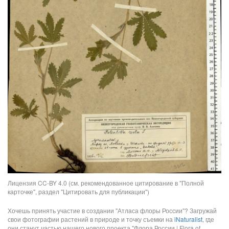
Лицензия CC-BY 4.0 (см. рекомендованное цитирование в "Полной
карточке", раздел "Цитировать для публикации")
Хочешь принять участие в создании "Атласа флоры России"? Загружай
свои фотографии растений в природе и точку съемки на
iNaturalist
, где
они станут частью нашего нового проекта "Флора России | Flora of