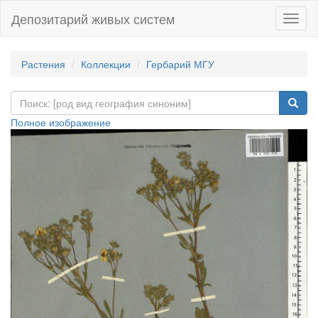
Депозитарий живых систем
Навиг
Растения
Коллекции
Гербарий МГУ
Полное изображение