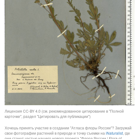
Лицензия CC-BY 4.0 (см. рекомендованное цитирование в "Полной
карточке", раздел "Цитировать для публикации")
Хочешь принять участие в создании "Атласа флоры России"? Загружай
свои фотографии растений в природе и точку съемки на
iNaturalist
, где
они станут частью нашего нового проекта "Флора России | Flora of