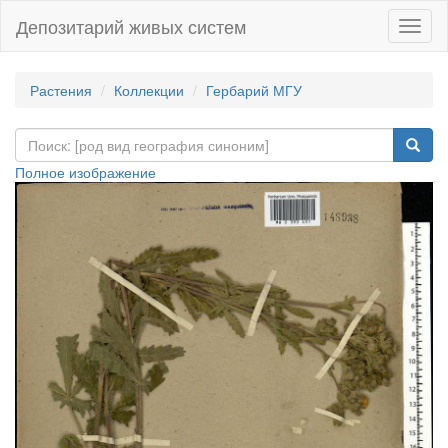
Депозитарий живых систем
Навиг
Растения
Коллекции
Гербарий МГУ
Полное изображение