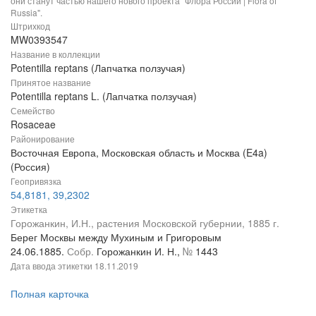
они станут частью нашего нового проекта "Флора России | Flora of
Russia".
Штрихкод
MW0393547
Название в коллекции
Potentilla reptans (Лапчатка ползучая)
Принятое название
Potentilla reptans L. (Лапчатка ползучая)
Семейство
Rosaceae
Районирование
Восточная Европа, Московская область и Москва (E4a)
(Россия)
Геопривязка
54,8181, 39,2302
Этикетка
Горожанкин, И.Н., растения Московской губернии, 1885 г.
Берег Москвы между Мухиным и Григоровым
24.06.1885.
Собр.
Горожанкин И. Н.,
№
1443
Дата ввода этикетки
18.11.2019
Полная карточка