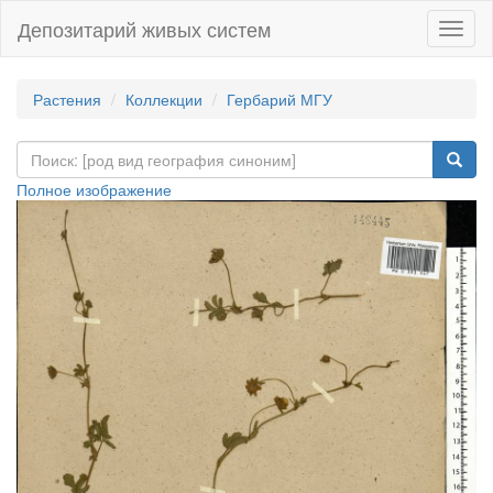
Депозитарий живых систем
Навиг
Растения
Коллекции
Гербарий МГУ
Полное изображение