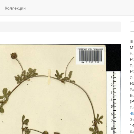
Коллекции
Шт
M
На
Po
Пр
Po
Се
R
Ра
В
(Р
Ге
48
Эт
1
Да