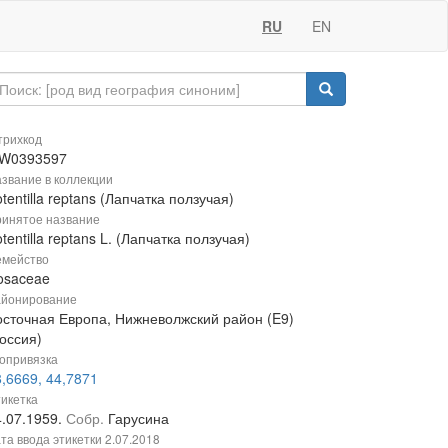
RU
EN
рихкод
W0393597
звание в коллекции
tentilla reptans (Лапчатка ползучая)
инятое название
tentilla reptans L. (Лапчатка ползучая)
мейство
osaceae
йонирование
осточная Европа, Нижневолжский район (E9)
оссия)
опривязка
,6669, 44,7871
икетка
4.07.1959.
Собр.
Гарусина
та ввода этикетки
2.07.2018