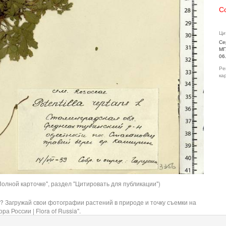
С
Ци
Се
МГ
06
Ре
ка
олной карточке", раздел "Цитировать для публикации")
? Загружай свои фотографии растений в природе и точку съемки на
ра России | Flora of Russia".