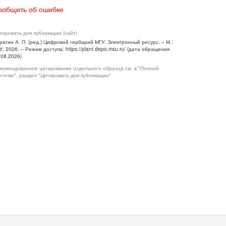
ообщить об ошибке
тировать для публикации (сайт)
регин А. П. (ред.) Цифровой гербарий МГУ: Электронный ресурс. – М.:
У, 2026. – Режим доступа: https://plant.depo.msu.ru/ (дата обращения
.08.2026)
комендованное цитирование отдельного образца см. в "Полной
рточке", раздел "Цитировать для публикации"