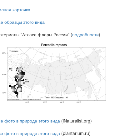
олная карточка
се образцы этого вида
атериалы "Атласа флоры России" (
подробности
)
се фото в природе этого вида
(iNaturalist.org)
се фото в природе этого вида
(plantarium.ru)