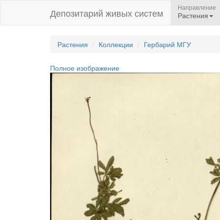
Направление
Депозитарий живых систем
Растения
Растения
Коллекции
Гербарий МГУ
Полное изображение