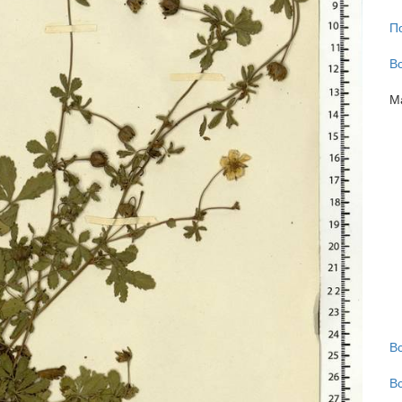
П
В
М
В
В