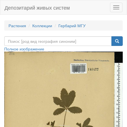
Депозитарий живых систем
Навиг
Растения
Коллекции
Гербарий МГУ
Полное изображение