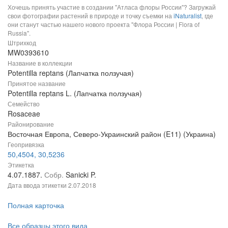
Хочешь принять участие в создании "Атласа флоры России"? Загружай
свои фотографии растений в природе и точку съемки на
iNaturalist
, где
они станут частью нашего нового проекта "Флора России | Flora of
Russia".
Штрихкод
MW0393610
Название в коллекции
Potentilla reptans (Лапчатка ползучая)
Принятое название
Potentilla reptans L. (Лапчатка ползучая)
Семейство
Rosaceae
Районирование
Восточная Европа, Северо-Украинский район (E11) (Украина)
Геопривязка
50,4504, 30,5236
Этикетка
4.07.1887.
Собр.
Sanicki P.
Дата ввода этикетки
2.07.2018
Полная карточка
Все образцы этого вида