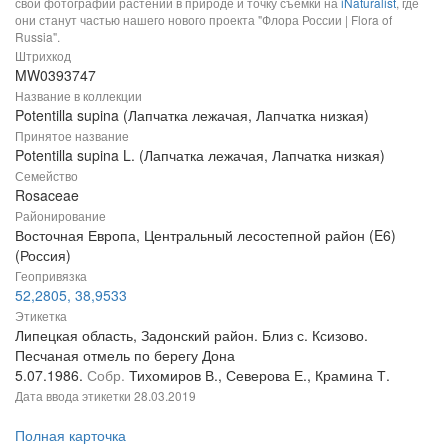
свои фотографии растений в природе и точку съемки на
iNaturalist
, где
они станут частью нашего нового проекта "Флора России | Flora of
Russia".
Штрихкод
MW0393747
Название в коллекции
Potentilla supina (Лапчатка лежачая, Лапчатка низкая)
Принятое название
Potentilla supina L. (Лапчатка лежачая, Лапчатка низкая)
Семейство
Rosaceae
Районирование
Восточная Европа, Центральный лесостепной район (E6)
(Россия)
Геопривязка
52,2805, 38,9533
Этикетка
Липецкая область, Задонский район. Близ с. Ксизово.
Песчаная отмель по берегу Дона
5.07.1986.
Собр.
Тихомиров В., Северова Е., Крамина Т.
Дата ввода этикетки
28.03.2019
Полная карточка