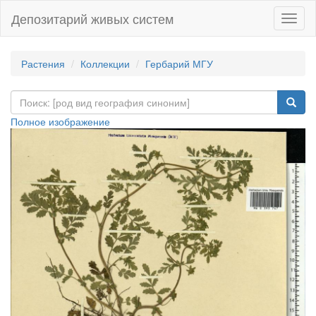
Депозитарий живых систем
Навиг
Растения
Коллекции
Гербарий МГУ
Полное изображение